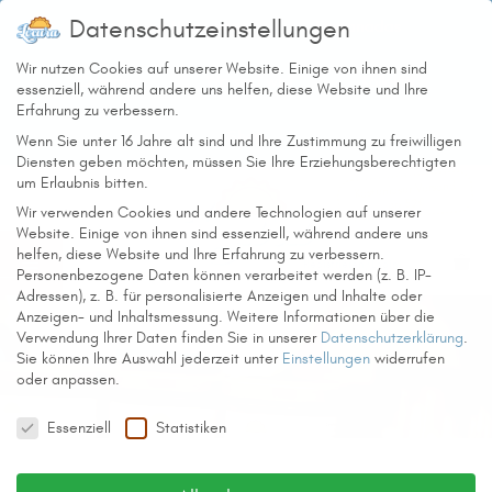
Zum
Datenschutzeinstellungen
Zurück zur Homepage
Empanadas
Inhalt
springen
Wir nutzen Cookies auf unserer Website. Einige von ihnen sind
Catering
Wo sind wir?
Kollektiv
essenziell, während andere uns helfen, diese Website und Ihre
Erfahrung zu verbessern.
Shop
Wenn Sie unter 16 Jahre alt sind und Ihre Zustimmung zu freiwilligen
Diensten geben möchten, müssen Sie Ihre Erziehungsberechtigten
um Erlaubnis bitten.
Kostenloser Versand
ab 32€
Wir verwenden Cookies und andere Technologien auf unserer
Website. Einige von ihnen sind essenziell, während andere uns
helfen, diese Website und Ihre Erfahrung zu verbessern.
Menü
Registrieren/Login
Personenbezogene Daten können verarbeitet werden (z. B. IP-
Adressen), z. B. für personalisierte Anzeigen und Inhalte oder
Anzeigen- und Inhaltsmessung.
Weitere Informationen über die
Verwendung Ihrer Daten finden Sie in unserer
Datenschutzerklärung
.
Sie können Ihre Auswahl jederzeit unter
Einstellungen
widerrufen
oder anpassen.
Datenschutzeinstellungen
Essenziell
Statistiken