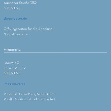
Cookie-Informationen anzeigen
Aachener Straße 1332
50859 Köln
Statist
Statistiken (2)
shop@locura.de
Statistik Cookies erfassen Informationen anonym. Diese
Informationen helfen uns zu verstehen, wie unsere Besucher unsere
Öffnungszeiten für die Abholung:
Website nutzen.
Nach Absprache
Cookie-Informationen anzeigen
Datenschutzerklärung
Impressum
Firmensitz
Locura eG
Grüner Weg 12
50859 Köln
info@locura.de
Vorstand: Celia Paez, Mario Adam
Vorsitz Aufsichtrat: Jakob Gundert