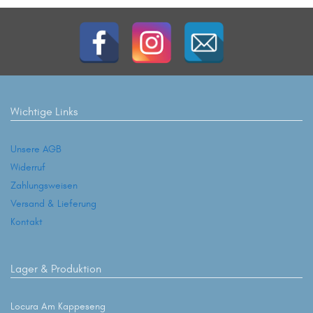
und Inhaltsmessung.
Weitere Informationen über die
Verwendung Ihrer Daten finden Sie in unserer
Datenschutzerklärung
.
Hier finden Sie eine Übersicht über alle verwendeten
Cookies. Sie können Ihre Zustimmung zu ganzen
Kategorien geben oder sich weitere Informationen
anzeigen lassen und so nur bestimmte Cookies
auswählen.
Wichtige Links
Alle akzeptieren
Unsere AGB
Widerruf
Einstellungen speichern & schließen
Zahlungsweisen
Versand & Lieferung
Nur essenzielle Cookies akzeptieren
Kontakt
Zurück
Datenschutzeinstellungen
Essenziell (6)
Lager & Produktion
Essenzielle Cookies ermöglichen grundlegende Funktionen und sind
für die einwandfreie Funktion der Website erforderlich.
Locura Am Kappeseng