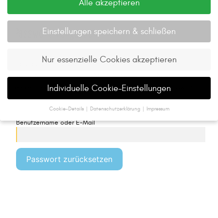
Alle akzeptieren
Passwort vergessen
Einstellungen speichern & schließen
Nur essenzielle Cookies akzeptieren
Hast du dein Passwort vergessen? Bitte gib deinen
Benutzernamen oder E-Mail-Adresse ein. Du erhältst
einen Link per E-Mail, womit du dir ein neues Passwort
Individuelle Cookie-Einstellungen
erstellen kannst.
Cookie-Details
Datenschutzerklärung
Impressum
Datenschutzeinstellungen
Benutzername oder E-Mail
Wenn Sie unter 16 Jahre alt sind und Ihre Zustimmung zu
freiwilligen Diensten geben möchten, müssen Sie Ihre
Erziehungsberechtigten um Erlaubnis bitten.
Passwort zurücksetzen
Wir verwenden Cookies und andere Technologien auf
unserer Website. Einige von ihnen sind essenziell,
während andere uns helfen, diese Website und Ihre
Erfahrung zu verbessern.
Personenbezogene Daten
können verarbeitet werden (z. B. IP-Adressen), z. B. für
personalisierte Anzeigen und Inhalte oder Anzeigen-