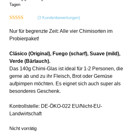
Website und Ihre Erfahrung zu verbessern.
Tagen
Personenbezogene Daten können verarbeitet
werden (z. B. IP-Adressen), z. B. für personalisierte
(
3
Kundenbewertungen)
Anzeigen und Inhalte oder Anzeigen- und
5.00
von 5
Inhaltsmessung.
Weitere Informationen über die
Verwendung Ihrer Daten finden Sie in unserer
Nur für begrenzte Zeit: Alle vier Chimisorten im
Datenschutzerklärung
.
Probierpaket!
Hier finden Sie eine Übersicht über alle verwendeten
Cookies. Sie können Ihre Zustimmung zu ganzen
Clásico (Original), Fuego (scharf), Suave (mild),
Kategorien geben oder sich weitere Informationen
anzeigen lassen und so nur bestimmte Cookies
Verde (Bärlauch).
auswählen.
Das 140g Chimi-Glas ist ideal für 1-2 Personen, die
gerne ab und zu ihr Fleisch, Brot oder Gemüse
Alle akzeptieren
aufpimpen möchten. Es eignet sich auch super als
besonderes Geschenk.
Einstellungen speichern & schließen
Kontrollstelle: DE-ÖKO-022 EU/Nicht-EU-
Nur essenzielle Cookies akzeptieren
Landwirtschaft
Zurück
Nicht vorrätig
Datenschutzeinstellungen
Essenziell (6)