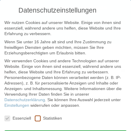
Zum
Zurück zur Homepage
Empanadas
Datenschutzeinstellungen
Inhalt
springen
Catering
Wo sind wir?
Kollektiv
Wir nutzen Cookies auf unserer Website. Einige von ihnen sind
essenziell, während andere uns helfen, diese Website und Ihre
Erfahrung zu verbessern.
Shop
Wenn Sie unter 16 Jahre alt sind und Ihre Zustimmung zu
freiwilligen Diensten geben möchten, müssen Sie Ihre
Kostenloser Versand
Erziehungsberechtigten um Erlaubnis bitten.
ab 32€
Wir verwenden Cookies und andere Technologien auf unserer
Website. Einige von ihnen sind essenziell, während andere uns
Menü
Registrieren/Login
helfen, diese Website und Ihre Erfahrung zu verbessern.
Personenbezogene Daten können verarbeitet werden (z. B. IP-
Adressen), z. B. für personalisierte Anzeigen und Inhalte oder
Anzeigen- und Inhaltsmessung.
Weitere Informationen über die
Verwendung Ihrer Daten finden Sie in unserer
Datenschutzerklärung
.
Sie können Ihre Auswahl jederzeit unter
Einstellungen
widerrufen oder anpassen.
Datenschutzeinstellungen
Essenziell
Statistiken