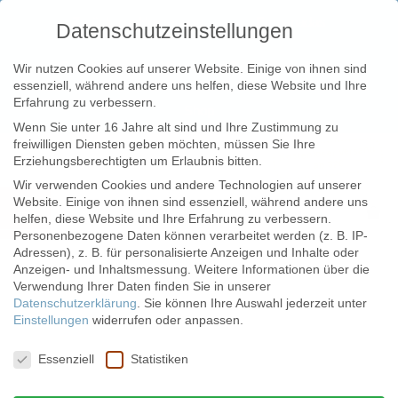
Zum
Zurück zur Homepage
Empanadas
Datenschutzeinstellungen
Inhalt
springen
Catering
Wo sind wir?
Kollektiv
Wir nutzen Cookies auf unserer Website. Einige von ihnen sind
essenziell, während andere uns helfen, diese Website und Ihre
Erfahrung zu verbessern.
Shop
Wenn Sie unter 16 Jahre alt sind und Ihre Zustimmung zu
freiwilligen Diensten geben möchten, müssen Sie Ihre
Kostenloser Versand
Erziehungsberechtigten um Erlaubnis bitten.
ab 32€
Wir verwenden Cookies und andere Technologien auf unserer
Website. Einige von ihnen sind essenziell, während andere uns
Menü
Registrieren/Login
helfen, diese Website und Ihre Erfahrung zu verbessern.
Personenbezogene Daten können verarbeitet werden (z. B. IP-
Adressen), z. B. für personalisierte Anzeigen und Inhalte oder
Anzeigen- und Inhaltsmessung.
Weitere Informationen über die
Verwendung Ihrer Daten finden Sie in unserer
Datenschutzerklärung
.
Sie können Ihre Auswahl jederzeit unter
Einstellungen
widerrufen oder anpassen.
Datenschutzeinstellungen
Essenziell
Statistiken