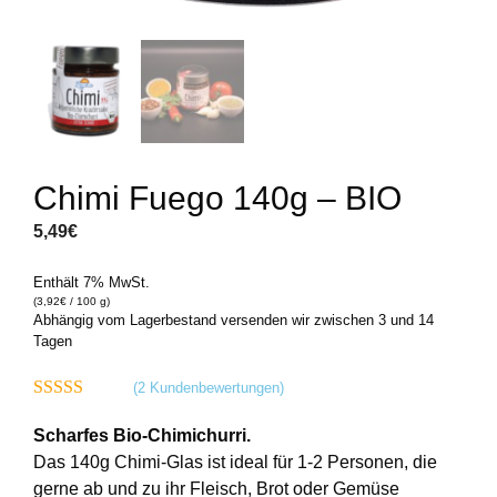
Website und Ihre Erfahrung zu verbessern.
Personenbezogene Daten können verarbeitet
werden (z. B. IP-Adressen), z. B. für personalisierte
Anzeigen und Inhalte oder Anzeigen- und
Inhaltsmessung.
Weitere Informationen über die
Verwendung Ihrer Daten finden Sie in unserer
Datenschutzerklärung
.
Hier finden Sie eine Übersicht über alle verwendeten
Cookies. Sie können Ihre Zustimmung zu ganzen
Chimi Fuego 140g – BIO
Kategorien geben oder sich weitere Informationen
anzeigen lassen und so nur bestimmte Cookies
5,49
€
auswählen.
Enthält 7% MwSt.
Alle akzeptieren
(
3,92
€
/ 100 g)
Abhängig vom Lagerbestand versenden wir zwischen 3 und 14
Tagen
Einstellungen speichern & schließen
(
2
Kundenbewertungen)
Nur essenzielle Cookies akzeptieren
5.00
von 5
Scharfes Bio-Chimichurri.
Zurück
Das 140g Chimi-Glas ist ideal für 1-2 Personen, die
Datenschutzeinstellungen
gerne ab und zu ihr Fleisch, Brot oder Gemüse
Essenziell (6)