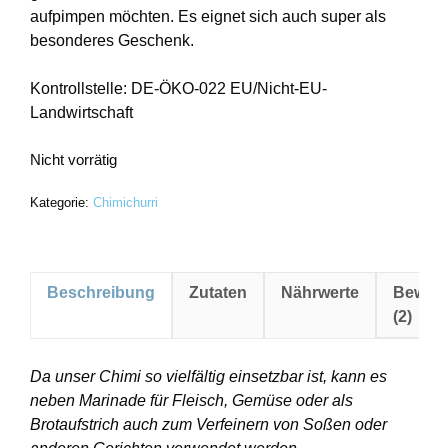
aufpimpen möchten. Es eignet sich auch super als
Essenzielle Cookies ermöglichen grundlegende Funktionen und
besonderes Geschenk.
sind für die einwandfreie Funktion der Website erforderlich.
Cookie-Informationen anzeigen
Kontrollstelle: DE-ÖKO-022 EU/Nicht-EU-
Landwirtschaft
Statist
Statistiken (2)
Statistik Cookies erfassen Informationen anonym. Diese
Nicht vorrätig
Informationen helfen uns zu verstehen, wie unsere Besucher
unsere Website nutzen.
Kategorie:
Chimichurri
Cookie-Informationen anzeigen
Datenschutzerklärung
Impressum
Beschreibung
Zutaten
Nährwerte
Bewer
(2)
Da unser Chimi so vielfältig einsetzbar ist, kann es
neben Marinade für Fleisch, Gemüse oder als
Brotaufstrich auch zum Verfeinern von Soßen oder