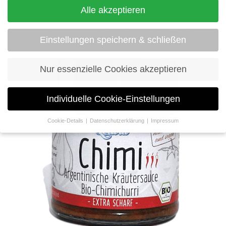
Alle akzeptieren
Startseite
/
Chimichurri
/ Chimi Fuego 140g – BIO
Einstellungen speichern & schließen
Nur essenzielle Cookies akzeptieren
Individuelle Cookie-Einstellungen
Cookie-Details
Datenschutzerklärung
Impressum
Datenschutzeinstellungen
Wenn Sie unter 16 Jahre alt sind und Ihre
Zustimmung zu freiwilligen Diensten geben möchten,
müssen Sie Ihre Erziehungsberechtigten um
Erlaubnis bitten.
Wir verwenden Cookies und andere Technologien
auf unserer Website. Einige von ihnen sind
essenziell, während andere uns helfen, diese